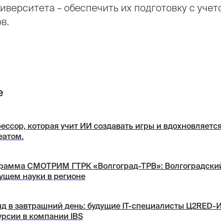
иверситета – обеспечить их подготовку с уче
в.
е
ессор, которая учит ИИ создавать игры и вдохновляетс
еатом.
рамма СМОТРИМ ГТРК «Волгоград-ТРВ»: Волгоградский
дущем науки в регионе
яд в завтрашний день: будущие IT-специалисты Ц2RED-И
урсии в компании IBS