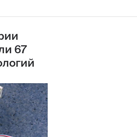
рии
ли 67
ологий