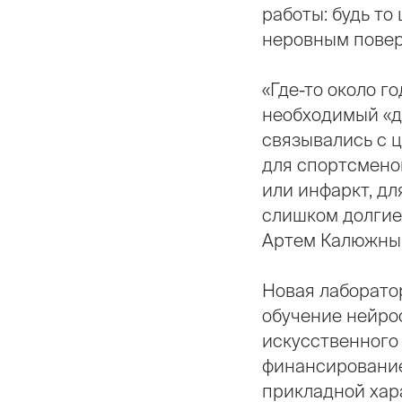
работы: будь то
неровным повер
«Где-то около г
необходимый «д
связывались с 
для спортсменов
или инфаркт, д
слишком долгие
Артем Калюжны
Новая лаборато
обучение нейро
искусственного
финансирование
прикладной хар