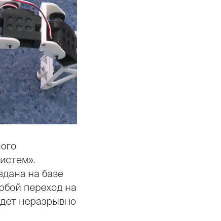
ного
истем».
здана на базе
собой переход на
удет неразрывно