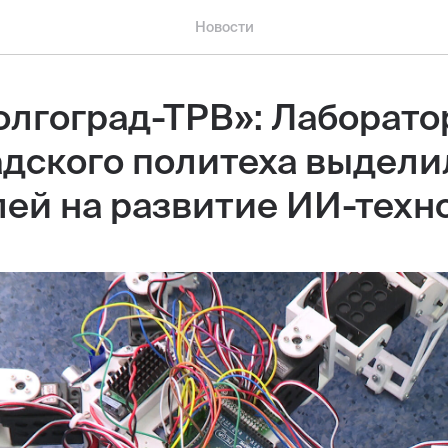
Новости
олгоград-ТРВ»: Лаборато
адского политеха выдели
лей на развитие ИИ-техн