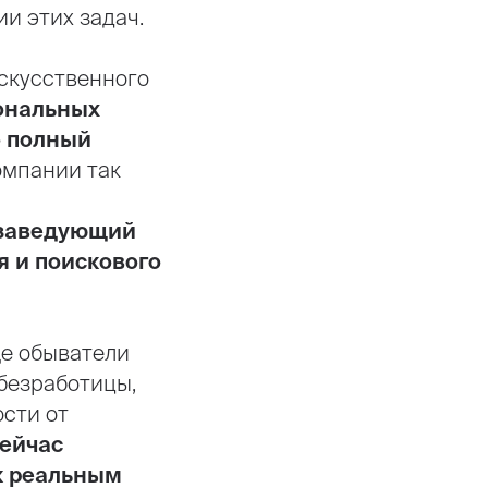
и этих задач.
скусственного
ональных
 полный
омпании так
заведующий
 и поискового
ще обыватели
 безработицы,
ости от
ейчас
к реальным