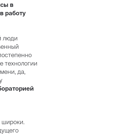
сы в
в работу
й люди
венный
 постепенно
ые технологии
мени, да,
у
бораторией
 широки.
дущего