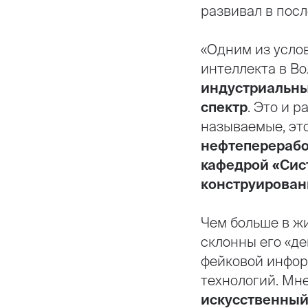
развивал в посл
«Одним из усло
интеллекта в В
индустриальны
спектр
. Это и 
называемые, эт
нефтеперерабо
кафедрой «Сис
конструирован
Чем больше в ж
склонны его «де
фейковой инфор
технологий. Мн
искусственный