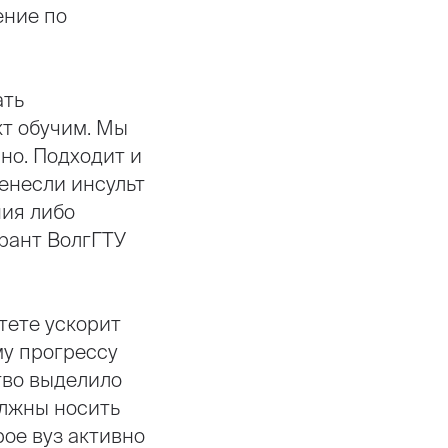
ение по
ать
кт обучим. Мы
но. Подходит и
ренесли инсульт
ния либо
трант ВолгГТУ
тете ускорит
му прогрессу
тво выделило
олжны носить
ое вуз активно