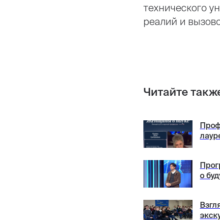
технического ун
реалий и вызово
Читайте такж
Проф
лаур
Прог
о бу
Взгл
экск