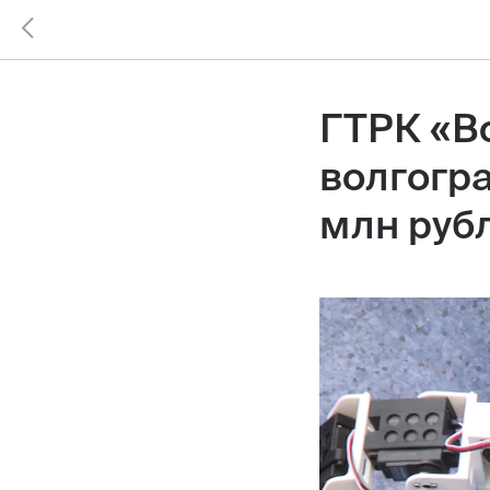
ГТРК «В
волгогр
млн руб