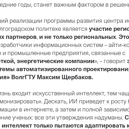
едние годы, станет важным фактором в решени
вий реализации программы развития центра и
олгоградском политехе является
участие реги
х партнеров
,
и не только региональных
.
Это
разработчики информационных систем – айти-к
о и промышленные предприятия, связанные с
ткой, энергетические компании
», – говорит
темы автоматизированного проектирования
ия» ВолгГТУ Максим Щербаков.
изнь входит искусственный интеллект, тем ча
монизировать». Дескать, ИИ приведет к росту
мации в интернете, а затем и полной зависим
ение ученых: все эти утверждения надуманы.
С
 интеллект только пытаются адаптировать 