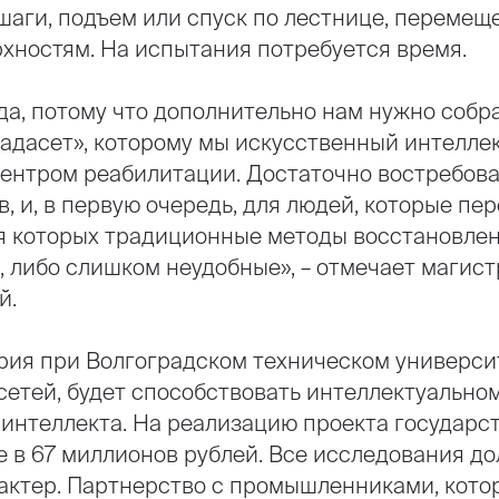
 шаги, подъем или спуск по лестнице, перемещ
хностям. На испытания потребуется время.
ода, потому что дополнительно нам нужно собр
адасет», которому мы искусственный интелле
центром реабилитации. Достаточно востребова
, и, в первую очередь, для людей, которые пе
ля которых традиционные методы восстановле
, либо слишком неудобные», – отмечает магис
й.
рия при Волгоградском техническом универси
сетей, будет способствовать интеллектуально
 интеллекта. На реализацию проекта государс
 в 67 миллионов рублей. Все исследования д
актер. Партнерство с промышленниками, котор