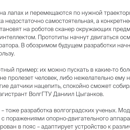
 на лапах и перемещаются по нужной траектор
ка недостаточно самостоятельная, а конкретнее
становят на роботов сканер окружающих предм
интеллектом. Прототипы начнут двигаться ос
ратора. В обозримом будущем разработки нач
льзу.
тный пример: их можно пускать в какие-то бо
 не пролезет человек, либо нежелательно ему 
ие датчики нацепить, спокойно сможет собира
агистрант ВолгГТУ Даниил Цыганков.
 – тоже разработка волгоградских ученых. Мо
 с поражениями опорно-двигательного аппара
ирован в пояс – адаптирует устройство к раз