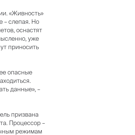
ии. «Живность»
 – слепая. Но
етов, оснастят
мысленно, уже
нут приносить
лее опасные
находиться.
ть данные», –
дель призвана
та. Процессор –
личным режимам