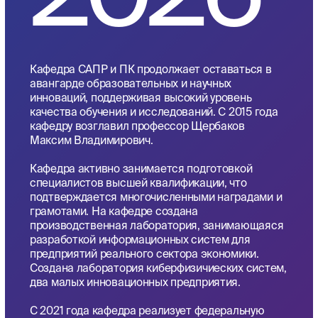
История:
CIT&DS 2017 (12-14 September, Volgograd, Russia)
CIT&DS 2015 (15-17 September, Volgograd, Russia)
CIT&DS 2019 (16-19 September, Volgograd, Russia)
CIT&DS 2021 (20-23 September, Volgograd, Russia)
CIT&DS 2023 (11-15 September, Volgograd, Russia)
CIT&DS 2025 (22-25 September, Volgograd, Russia)
Ознакомиться подробнее
Cyber-Physical
Systems: Advances in