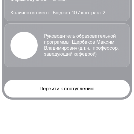
Малые инновационные
предприятия
Студенческое
предпринимательство
О кафедре
История
Сотрудники
Основные достижения
СМИ о нас
ФГБОУ ВО ВолгГТУ
ИНН: 3444049170
Web-design by Oleg Visotsky
ОГРНИП: 1023403440818