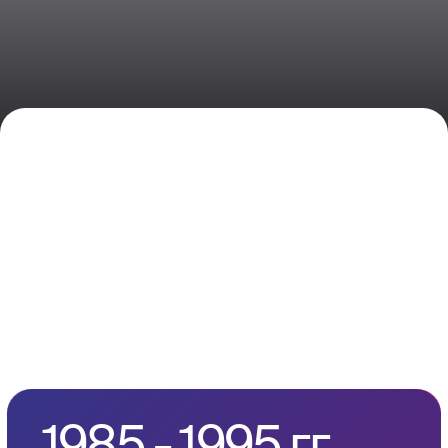
в 1985 году на базе кафедры вычислительной
техники.
Основатель и первый заведующий кафедрой —
доктор технических наук, профессор,
заслуженный деятель науки России Александр
Иванович Половинкин. Основное научное
направление — автоматизация начальных
этапов проектирования сложных систем.
1995 - 2005 гг.
В 1990-х гг руководство кафедрой перешло к
профессору Валерию Анатольевичу Камаеву,
который продолжил развитие научной школы и
укрепил связи с ведущими университетами
Европы.
Под его руководством кафедра стала одной из
лидирующих в России по созданию
программно-методических комплексов,
автоматизирующих творческую деятельность
проектировщиков новой техники.