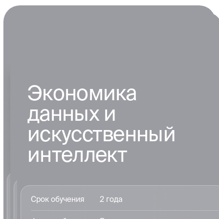
CIT&DS: Creativity in
intelligent technologies
& data science
Искусственный интеллект
CyberPhy: Cyber-