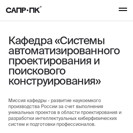
Кафедра «Системы
автоматизированного
проектирования и
поискового
конструирования»
Миссия кафедры - развитие наукоемкого
производства России за счет выполнения
уникальных проектов в области проектирования и
разработки интеллектуальных киберфизических
систем и подготовки профессионалов.
Образовательные
Образовательные
Образовательные
программы
программы
программы
магистратуры
Бакалавриата
аспирантуры