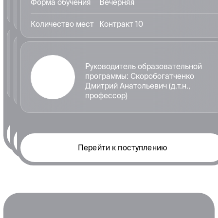
physical systems
design and modelling
©
1984-2026
САПРПК ВолгГТУ
ВКонтакте
Telegram
Образование
Бакалавриат