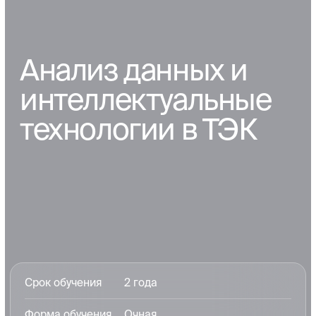
Магистратура
Аспирантура
Наука
Научные школы
Конференции
Диссертационные советы
Проекты
Область нефтехимии
Область авиации
Область энергетики
Инновации