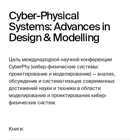
Срок обучения
4 года
Форма обучения
Очная
Количество мест
Бюджет 95 / контракт
50
Руководитель образовательной
программы: Кравец Алла
Григорьевна (д.т.н., профессор)
Перейти к поступлению
1 профиль