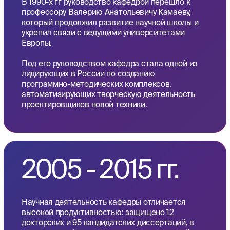
Кафедра САПР и ПК продолжает оставаться в
авангарде образовательных и научных
инноваций, поддерживая высокий уровень
качества обучения и исследований. С 2015 года
кафедру возглавил профессор Щербаков
Максим Владимирович.
Кафедра активно занимается подготовкой
специалистов высшей квалификации, что
подтверждается многочисленными наградами и
грамотами. На кафедре создана
производственная лаборатория, занимающаяся
разработкой информационных систем для
предприятий реального сектора экономики.
Создана лаборатория киберфизичиеских систем,
два малых инновационных предприятия.
С 2021 года кафедра реализует федеральную
программу разработки программ бакалавриата и
магистратуры по профилю искусственный
интеллект. САПР и ПК -- ядро центра цифровых
научно-образовательных проектов и разработок
в сфере промышленного искусственного
интеллекта (Ц2RED).