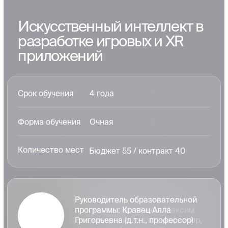
Проектирование и
разработка
информационных
систем с
компонентами
искусственного
интеллекта
27 проектов РФФИ,
Проекты НИР
РНФ, Минобра
Разработка
34 уникальных
информационных
решений
сиситем
РИД (свидетельство
50+ программ для
о регистрации ЭВМ)
ЭВМ
Руководитель:
Щербаков Максим Владимирович
(д.т.н., профессор, заведующий
кафедрой)