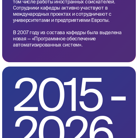
Conference on Creativity
in Intelligent Technologies
and Data Science
Основная цель CIT&DS (творчество,
интеллектуальные технологии и обработка данных)
— собрать вместе исследователей для обмена
идеями по использованию творчества в теории и
практике разработки программного обеспечения.
Конференция состоит из регулярных сессий, на
которых технические материалы рассматриваются
и отбираются международным программным
комитетом из множества стран, а также ведущими
учеными.