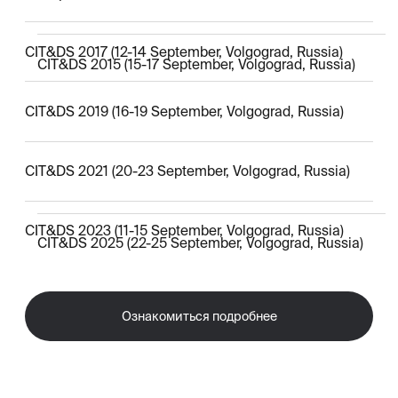
2 профиля
Инженерия
промышленных систем
искусственного
интеллекта