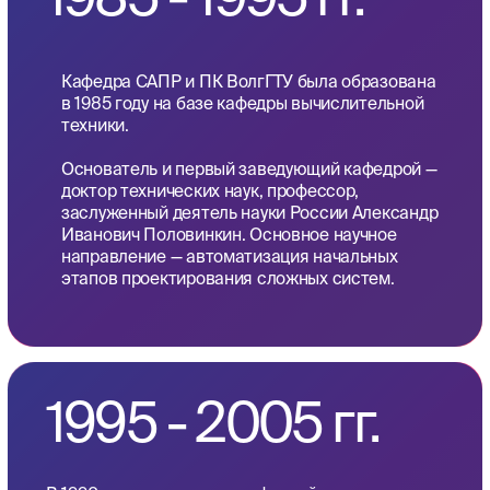
2005 - 2015 гг.
Научная деятельность кафедры отличается
высокой продуктивностью: защищено 12
докторских и 95 кандидатских диссертаций, в
том числе работы иностранных соискателей.
Сотрудники кафедры активно участвуют в
международных проектах и сотрудничают с
университетами и предприятиями Европы.
В 2007 году из состава кафедры была выделена
новая — «Программное обеспечение
автоматизированных систем».
2015 -
2026